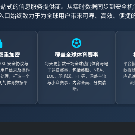
站式的信息服务提供商。从实时数据同步到安全机
入口始终致力于为全球用户带来可靠、高效、便捷
双重加密
覆盖全球体育赛事
SL 安全协议与
每天更新数千场全球热门体育与电
平台
对用户信息及操作
子竞技赛事，包括英超、NBA、
数据
密处理，打造一个
LOL、羽毛球、F1 等，涵盖主流
应迅
明的体育数据平
与小众赛事，内容全面、分类清
流
。
晰。