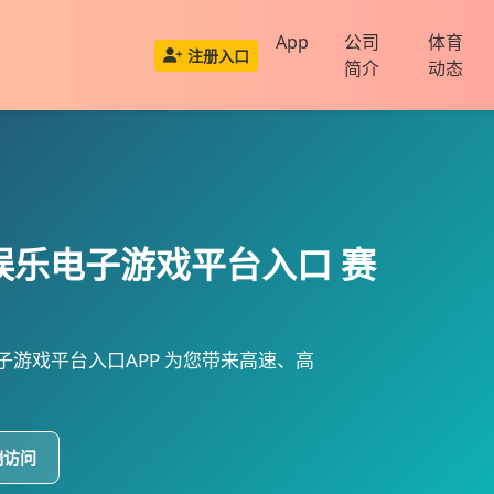
App
公司
体育
注册入口
简介
动态
g娱乐电子游戏平台入口
赛
子游戏平台入口APP
为您带来高速、高
端访问