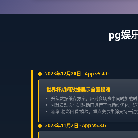
pg娱
2023年12月20日 · App v5.4.0
世界杯期间数据展示全面提速
升级数据缓存方案，应对多场赛事同时加载时
对球员动态与进球动画进行了流畅度优化，适
新增“精彩回看”模块，重点赛事集锦支持一键
2023年11月2日 · App v5.3.6