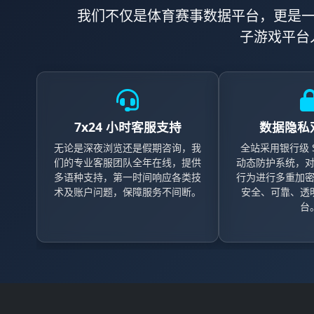
我们不仅是体育赛事数据平台，更是一
子游戏平台
7x24 小时客服支持
数据隐私
无论是深夜浏览还是假期咨询，我
全站采用银行级 S
们的专业客服团队全年在线，提供
动态防护系统，
多语种支持，第一时间响应各类技
行为进行多重加
术及账户问题，保障服务不间断。
安全、可靠、透
台